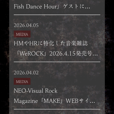
Fish Dance Hour」ゲストに
KISAKIゲスト出演。
2026.04.05
MEDIA
HMやHRに特化した音楽雑誌
「WeROCK」2026.4.15発売号
（Vol:112）にメッセージコメン
2026.04.02
ト掲載！！
MEDIA
NEO-Visual Rock
Magazine「MAKE」WEBサイト
にてKISAKI 生誕半世紀記念祭