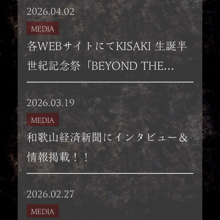
2026.04.02
「BEYOND THE KINGDOM -
MEDIA
Fest of Excellence-」2026.3.15 大
各WEBサイトにてKISAKI 生誕半
阪BIG CAT独占ライブレポート掲
世紀記念祭「BEYOND THE
載！！
KINGDOM -Fest of Excellence-」
2026.03.19
2026.3.15 大阪BIG CATライブレ
MEDIA
ポート掲載！！
和歌山経済新聞にインタビュー＆
情報掲載！！
2026.02.27
MEDIA