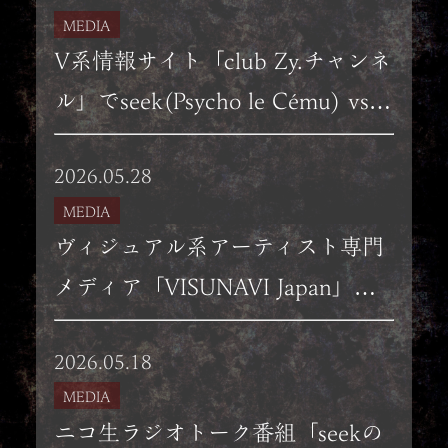
MEDIA
V系情報サイト「club Zy.チャンネ
ル」でseek(Psycho le Cému) vs
KISAKI対談インタビュー第一回目
2026.05.28
掲載。
MEDIA
ヴィジュアル系アーティスト専門
メディア「VISUNAVI Japan」の
フリーマガジン「Visunavi
2026.05.18
Magazine」Vol.013、表紙決
MEDIA
定！！
ニコ生ラジオトーク番組「seekの