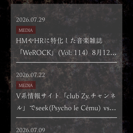
2026.07.29
MEDIA
HMやHRに特化した音楽雑誌
「WeROCK」(Vol: 114）8月12日
（水）発売号にKISAKI×橋本直樹
2026.07.22
（OUTRAGE）
MEDIA
×KIBA（Gargoyle）特別座談会掲
V系情報サイト「club Zy.チャンネ
載！！
ル」でseek(Psycho le Cému) vs
KISAKI対談インタビュー第二回目
2026.07.09
掲載。